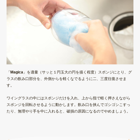
「
Magica
」を適量（サッと１円玉大の円を描く程度）スポンジにとり、グ
ラスの飲み口部分を、外側からを軽くなでるように二、三度往復させま
す。
ワイングラスの中には
スポンジだけを入れ
、上から指で軽く押さえながら
スポンジを回転させるように動かします。飲み口を挟んでゴシゴシこすっ
たり、無理やり手を中に入れると、
破損の原因
になるのでやめましょう。