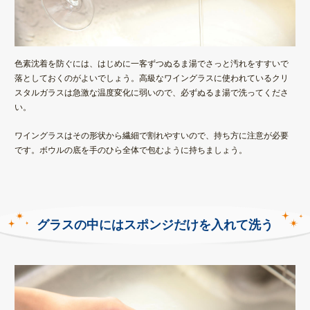
色素沈着を防ぐには、はじめに一客ずつぬるま湯で
さっと汚れをすすいで
落としておく
のがよいでしょう。高級なワイングラスに使われているクリ
スタルガラスは急激な温度変化に弱いので、
必ずぬるま湯で
洗ってくださ
い。
ワイングラスはその形状から繊細で割れやすいので、持ち方に注意が必要
です。
ボウルの底を
手のひら全体で包むように持ちましょう。
グラスの中にはスポンジだけを入れて洗う