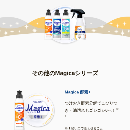
その他のMagicaシリーズ
Magica 酵素+
つけおき酵素分解でこびりつ
※
き・油汚れもゴシゴシ0へ！
1
※１軽い力で落とせること