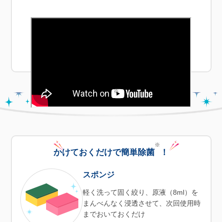
※ 当社従来品：2015年Magica発売時
食器洗いのストレスの原因となるベタつきがなく、
油汚れがサラサラ落ちて、手早く洗い上がります。
※
スポンジ除菌
もできる！
※
かけておくだけで簡単除菌
！
スポンジ
軽く洗って固く絞り、原液（8ml）を
まんべんなく浸透させて、次回使用時
までおいておくだけ