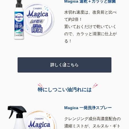
Magica 速乾＋カラッと除菌
水切れ速度は、改良前と比べ
て約2倍！
置いておくだけで乾いていく
ので、カラッと清潔に仕上が
る！
詳しくはこちら
特にしつこい油汚れには
Magica 一発洗浄スプレー
クレンジング成分高濃度配合の
濃縮ミストが、ヌルヌル・ギト